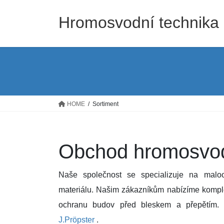
Skip
Skip
to
to
Hromosvodní technika 
the
the
content
Navigation
HOME
Sortiment
Obchod hromosvod
Naše společnost se specializuje na malo
materiálu. Našim zákazníkům nabízíme komple
ochranu budov před bleskem a přepětím. 
J.Pröpster
.