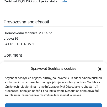
Certifikát DQS ISO 9001 je ke stažení
zde
.
Provozovna společnosti
Hromosvodní technika M.P. s.r.o.
Lípová 93
541 01 TRUTNOV 1
Sortiment
J. PRÖPSTER
Spravovat Souhlas s cookies
Ostatní výrobci
Abychom poskytli co nejlepší služby, používáme k ukládání a/nebo přístupu
k informacím o zařízení, technologie jako jsou soubory cookies. Souhlas s
těmito technologiemi nám umožní zpracovávat údaje, jako je chování při
Kontakty
procházení nebo jedinečná ID na tomto webu. Nesouhlas nebo odvolání
souhlasu může nepříznivě ovlivnit určité vlastnosti a funkce.
tel.: 499 826 109
mobil: 603 816 081