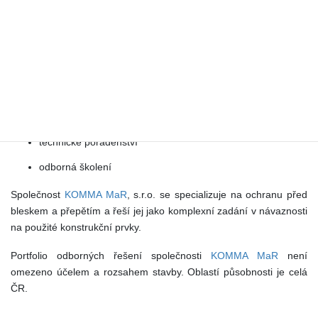
návrhy řešení
odborné konzultace
projektování ochran
realizaci projektů – montáže a instalace
revize a posudky
technické poradenství
odborná školení
Společnost
KOMMA MaR
, s.r.o. se specializuje na ochranu před
bleskem a přepětím a řeší jej jako komplexní zadání v návaznosti
na použité konstrukční prvky.
Portfolio odborných řešení společnosti
KOMMA MaR
není
omezeno účelem a rozsahem stavby. Oblastí působnosti je celá
ČR.