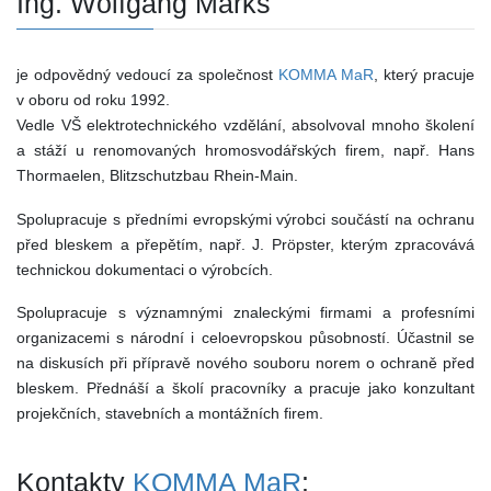
Ing. Wolfgang Marks
je odpovědný vedoucí za společnost
KOMMA MaR
, který pracuje
v oboru od roku 1992.
Vedle VŠ elektrotechnického vzdělání, absolvoval mnoho školení
a stáží u renomovaných hromosvodářských firem, např. Hans
Thormaelen, Blitzschutzbau Rhein-Main.
Spolupracuje s předními evropskými výrobci součástí na ochranu
před bleskem a přepětím, např. J. Pröpster, kterým zpracovává
technickou dokumentaci o výrobcích.
Spolupracuje s významnými znaleckými firmami a profesními
organizacemi s národní i celoevropskou působností. Účastnil se
na diskusích při přípravě nového souboru norem o ochraně před
bleskem. Přednáší a školí pracovníky a pracuje jako konzultant
projekčních, stavebních a montážních firem.
Kontakty
KOMMA MaR
: