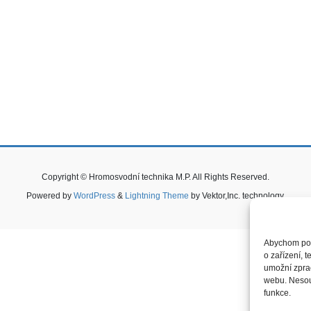
Copyright © Hromosvodní technika M.P. All Rights Reserved.
Powered by
WordPress
&
Lightning Theme
by Vektor,Inc. technology.
Abychom posk
o zařízení, 
umožní zprac
webu. Nesouh
funkce.