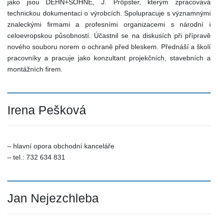
jako jsou DEHN+SÖHNE, J. Pröpster, kterým zpracovává
technickou dokumentaci o výrobcích. Spolupracuje s významnými
znaleckými firmami a profesními organizacemi s národní i
celoevropskou působností. Účastnil se na diskusích při přípravě
nového souboru norem o ochraně před bleskem. Přednáší a školí
pracovníky a pracuje jako konzultant projekčních, stavebních a
montážních firem.
Irena Pešková
– hlavní opora obchodní kanceláře
– tel.: 732 634 831
Jan Nejezchleba