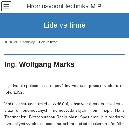
Skip
Skip
Hromosvodní technika M.P.
to
to
the
the
content
Navigation
Lidé ve firmě
HOME
Kontakty
Lidé ve firmě
Ing. Wolfgang Marks
– jednatel společnosti a odpovědný vedoucí, pracuje v oboru od
roku 1992.
Vedle elektrotechnického vzdělání, absolvoval mnoho školení a
stáží u renomovaných hromosvodářských firem, např. Hans
Thormaelen, Blitzschutzbau Rhein-Main. Spolupracuje s předními
evropskými výrobci součástí na ochranu před bleskem a přepětím