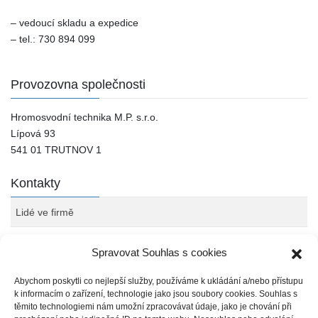
– vedoucí skladu a expedice
– tel.: 730 894 099
Provozovna společnosti
Hromosvodní technika M.P. s.r.o.
Lípová 93
541 01 TRUTNOV 1
Kontakty
Lidé ve firmě
Partneři
Spravovat Souhlas s cookies
Informační povinnost
Abychom poskytli co nejlepší služby, používáme k ukládání a/nebo přístupu
k informacím o zařízení, technologie jako jsou soubory cookies. Souhlas s
těmito technologiemi nám umožní zpracovávat údaje, jako je chování při
Kontakty