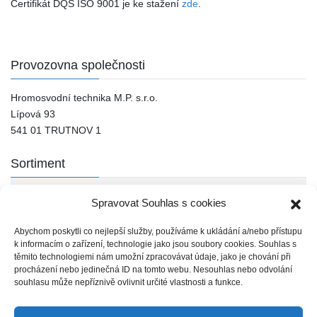
Certifikát DQS ISO 9001 je ke stažení
zde
.
Provozovna společnosti
Hromosvodní technika M.P. s.r.o.
Lípová 93
541 01 TRUTNOV 1
Sortiment
J. PRÖPSTER
Spravovat Souhlas s cookies
Ostatní výrobci
Abychom poskytli co nejlepší služby, používáme k ukládání a/nebo přístupu
k informacím o zařízení, technologie jako jsou soubory cookies. Souhlas s
těmito technologiemi nám umožní zpracovávat údaje, jako je chování při
Kontakty
procházení nebo jedinečná ID na tomto webu. Nesouhlas nebo odvolání
souhlasu může nepříznivě ovlivnit určité vlastnosti a funkce.
tel.: 499 826 109
mobil: 603 816 081